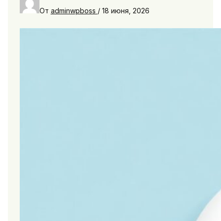
От
adminwpboss
/
18 июня, 2026