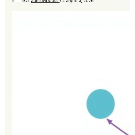
От
adminwpboss
/
2 апреля, 2026