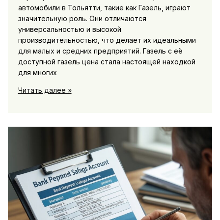
автомобили в Тольятти, такие как Газель, играют
значительную роль. Они отличаются
универсальностью и высокой
производительностью, что делает их идеальными
для малых и средних предприятий. Газель с её
доступной газель цена стала настоящей находкой
для многих
Купить
Читать далее »
Газель
по
выгодной
цене
в
Тольятти
для
вашего
бизнеса