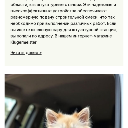
области, как штукатурные станции. Эти надежные и
высокоэффективные устройства обеспечивают
равномерную подачу строительной смеси, что так
необходимо при выполнении различных работ. Если
вы ищете шнековую пару для штукатурной станции,
вы попали по адресу. В нашем интернет-магазине
Klugermeister
Шнековая
Читать далее »
пара
для
штукатурной
станции
с
доставкой
в
Москве