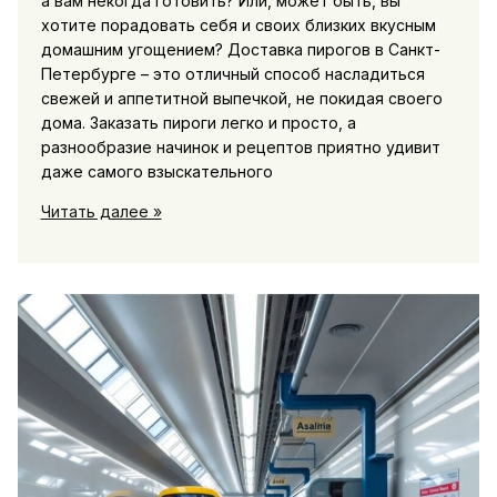
а вам некогда готовить? Или, может быть, вы
хотите порадовать себя и своих близких вкусным
домашним угощением? Доставка пирогов в Санкт-
Петербурге – это отличный способ насладиться
свежей и аппетитной выпечкой, не покидая своего
дома. Заказать пироги легко и просто, а
разнообразие начинок и рецептов приятно удивит
даже самого взыскательного
Заказать
Читать далее »
пироги
в
Санкт-
Петербурге
быстро
и
удобно