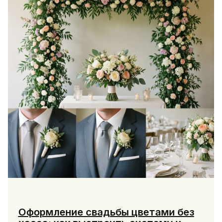
рутину
и
повысить
продуктивность
команды
Оформление свадьбы цветами без