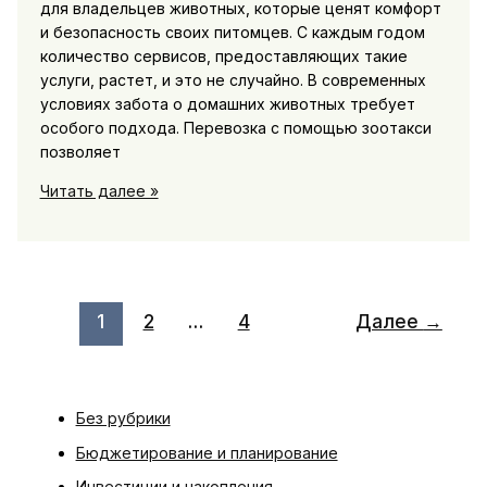
для владельцев животных, которые ценят комфорт
и безопасность своих питомцев. С каждым годом
количество сервисов, предоставляющих такие
услуги, растет, и это не случайно. В современных
условиях забота о домашних животных требует
особого подхода. Перевозка с помощью зоотакси
позволяет
Перевозка
Читать далее »
кошки
в
Краснодаре
с
комфортом
1
2
…
4
Далее
→
и
безопасностью
Без рубрики
Бюджетирование и планирование
Инвестиции и накопления