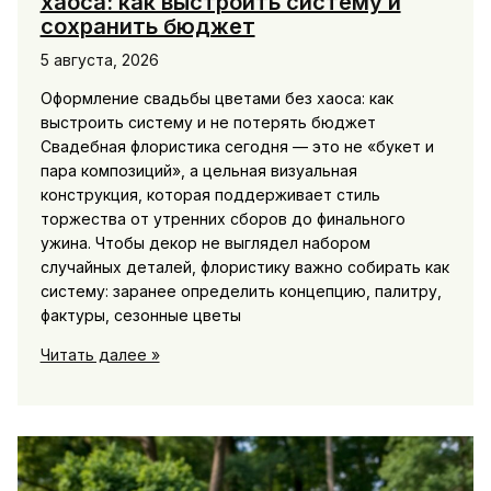
хаоса: как выстроить систему и
сохранить бюджет
5 августа, 2026
Оформление свадьбы цветами без хаоса: как
выстроить систему и не потерять бюджет
Свадебная флористика сегодня — это не «букет и
пара композиций», а цельная визуальная
конструкция, которая поддерживает стиль
торжества от утренних сборов до финального
ужина. Чтобы декор не выглядел набором
случайных деталей, флористику важно собирать как
систему: заранее определить концепцию, палитру,
фактуры, сезонные цветы
Оформление
Читать далее »
свадьбы
цветами
без
хаоса:
как