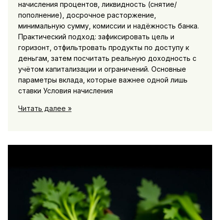
начисления процентов, ликвидность (снятие/
пополнение), досрочное расторжение,
минимальную сумму, комиссии и надёжность банка.
Практический подход: зафиксировать цель и
горизонт, отфильтровать продукты по доступу к
деньгам, затем посчитать реальную доходность с
учётом капитализации и ограничений. Основные
параметры вклада, которые важнее одной лишь
ставки Условия начисления
Как
Читать далее »
выбрать
вклад
или
накопительный
счет:
на
что
смотреть
кроме
ставки